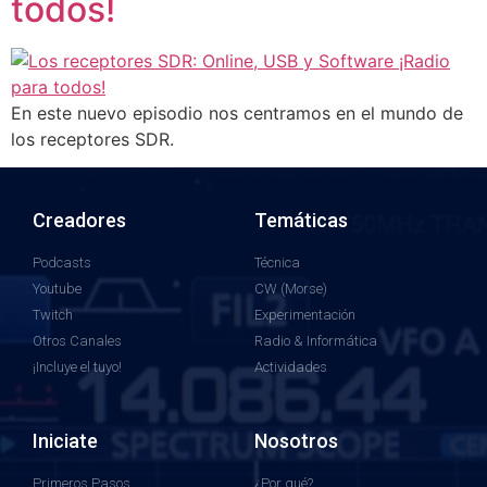
todos!
En este nuevo episodio nos centramos en el mundo de
los receptores SDR.
Creadores
Temáticas
Podcasts
Técnica
Youtube
CW (Morse)
Twitch
Experimentación
Otros Canales
Radio & Informática
¡Incluye el tuyo!
Actividades
Iniciate
Nosotros
Primeros Pasos
¿Por qué?