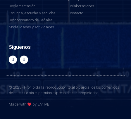
Reglamentación
Colaboraciones
Escucha, escucha y escucha
Contacto
Reconocimiento de Señales
Modalidades y Actividades
Siguenos
© 2025 - Prohibida la reproducción total o parcial de los contenidos
de este sitio sin el permiso expreso de sus propietarios.
Made with
by EA1IVB