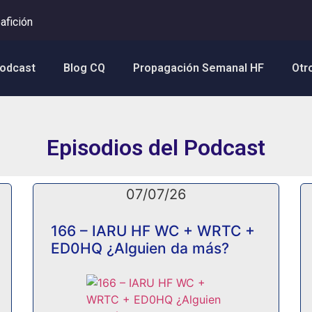
afición
Podcast
Blog CQ
Propagación Semanal HF
Otr
Episodios del Podcast
07/07/26
166 – IARU HF WC + WRTC +
ED0HQ ¿Alguien da más?