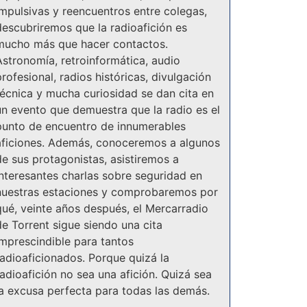
impulsivas y reencuentros entre colegas,
descubriremos que la radioafición es
mucho más que hacer contactos.
Astronomía, retroinformática, audio
rofesional, radios históricas, divulgación
técnica y mucha curiosidad se dan cita en
un evento que demuestra que la radio es el
punto de encuentro de innumerables
aficiones. Además, conoceremos a algunos
de sus protagonistas, asistiremos a
interesantes charlas sobre seguridad en
nuestras estaciones y comprobaremos por
qué, veinte años después, el Mercarradio
de Torrent sigue siendo una cita
imprescindible para tantos
radioaficionados. Porque quizá la
radioafición no sea una afición. Quizá sea
la excusa perfecta para todas las demás.