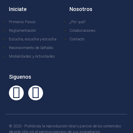
Iniciate
Nosotros
Primeros Pasos
¿Por qué?
Reglamentación
Colaboraciones
Escucha, escucha y escucha
Contacto
Reconocimiento de Señales
Modalidades y Actividades
Siguenos
© 2025 - Prohibida la reproducción total o parcial de los contenidos
de este sitio sin el permiso expreso de sus propietarios.