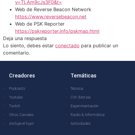
v=TLAm9cJs3F0&t=
Web de Reverse Beacon Network
https://www.reversebeacon.net
Web de PSK Reporter
https://pskreporter.info/pskmap.html
Deja una respuesta
Lo siento, debes estar
conectado
para publicar un
comentario.
Creadores
Temáticas
Podcasts
Técnica
Youtube
CW (Morse)
Twitch
Experimentación
Otros Canales
Radio & Informática
¡Incluye el tuyo!
Actividades