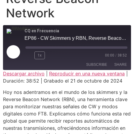
Network
CQ en Frecuencia
EP86 - CW Skimmers y RBN, Reverse Beacon Network
1x
00:00
/
38:52
SUBSCRIBE
SHARE
Descargar archivo
|
Reproducir en una nueva ventana
|
Duración: 38:52
|
Grabado el 21 de octubre de 2024
SHARE
RSS FEED
Hoy nos adentramos en el mundo de los skimmers y la
LINK
Reverse Beacon Network (RBN), una herramienta clave
para monitorizar nuestras señales de CW y modos
EMBED
digitales como FT8. Explicamos cómo funciona esta red
global que permite recibir reportes automáticos de
nuestras transmisiones, ofreciéndonos información en