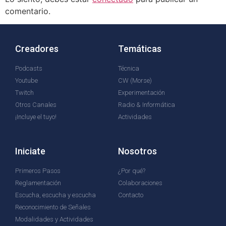
comentario.
Creadores
Temáticas
Podcasts
Técnica
Youtube
CW (Morse)
Twitch
Experimentación
Otros Canales
Radio & Informática
¡Incluye el tuyo!
Actividades
Iniciate
Nosotros
Primeros Pasos
¿Por qué?
Reglamentación
Colaboraciones
Escucha, escucha y escucha
Contacto
Reconocimiento de Señales
Modalidades y Actividades