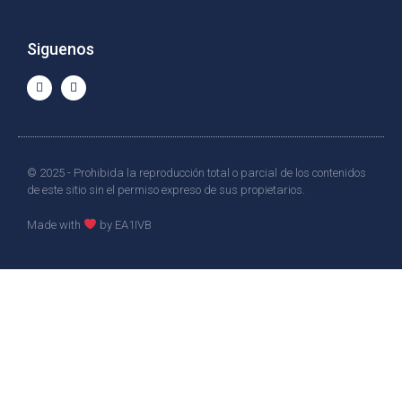
Siguenos
© 2025 - Prohibida la reproducción total o parcial de los contenidos
de este sitio sin el permiso expreso de sus propietarios.
Made with
by EA1IVB