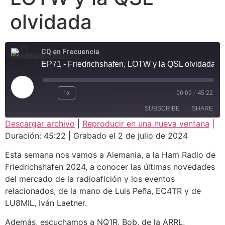
olvidada
CQ en Frecuencia
EP71 - Friedrichshafen, LOTW y la QSL olvidada
1x
00:00
/
45:22
SUBSCRIBE
SHARE
Descargar archivo
|
Reproducir en una nueva ventana
|
Duración: 45:22
|
Grabado el 2 de julio de 2024
SHARE
RSS FEED
Esta semana nos vamos a Alemania, a la Ham Radio de
LINK
Friedrichshafen 2024, a conocer las últimas novedades
del mercado de la radioafición y los eventos
EMBED
relacionados, de la mano de Luis Peña, EC4TR y de
LU8MIL, Iván Laetner.
Además, escuchamos a NQ1R, Bob, de la ARRL,