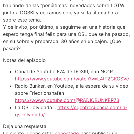
hablando de las “penúltimas” novedades sobre LOTW
junto a DO3KI y cerramos con, ya si, la última hora
sobre este tema.
Y os invito, por último, a seguirme en una historia que
espero tenga final feliz para una QSL que se ha pasado,
en su sobre y preparada, 30 años en un cajón. ¿Qué
pasará?
Notas del episodio
Canal de Youtube F74 de DO3KI, con NQ1R
https://www.youtube.com/watch?v=L4tT2GKCSVc
Radio Bunker, en Youtube, a la espera de su video
sobre Friedrichshafen
https://www.youtube.com/@RADIOBUNKER73
La QSL olvidada…
https://cqenfrecuencia.com/la-
qsl-olvidada/
Deja una respuesta
Lo siento, debes estar
conectado
para publicar un