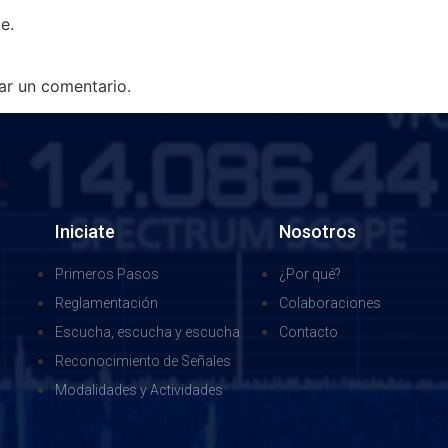
e.
ar un comentario.
Iniciate
Nosotros
Primeros Pasos
¿Por qué?
Reglamentación
Colaboraciones
Escucha, escucha y escucha
Contacto
Reconocimiento de Señales
Modalidades y Actividades