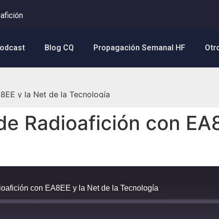
afición
Podcast
Blog CQ
Propagación Semanal HF
Otr
8EE y la Net de la Tecnología
e Radioafición con EA8
afición con EA8EE y la Net de la Tecnología