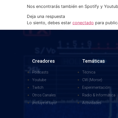
Nos encontrarás también en Spotify y Youtub
Deja una respuesta
Lo siento, debes estar
conectado
para public
Creadores
Temáticas
Podcasts
Técnica
Youtube
CW (Morse)
Twitch
Experimentación
Otros Canales
Radio & Informática
¡Incluye el tuyo!
Actividades