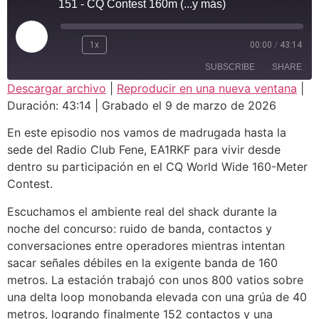
151 - CQ Contest 160m (...y más)
1x
00:00
/
43:14
SUBSCRIBE
SHARE
Descargar archivo
|
Reproducir en una nueva ventana
|
Duración: 43:14
|
Grabado el 9 de marzo de 2026
SHARE
RSS FEED
En este episodio nos vamos de madrugada hasta la
LINK
sede del Radio Club Fene, EA1RKF para vivir desde
dentro su participación en el CQ World Wide 160-Meter
EMBED
Contest.
Escuchamos el ambiente real del shack durante la
noche del concurso: ruido de banda, contactos y
conversaciones entre operadores mientras intentan
sacar señales débiles en la exigente banda de 160
metros. La estación trabajó con unos 800 vatios sobre
una delta loop monobanda elevada con una grúa de 40
metros, logrando finalmente 152 contactos y una