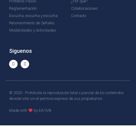
Primeros Pasos
¿Por qué?
Reglamentación
Colaboraciones
Escucha, escucha y escucha
Contacto
Reconocimiento de Señales
Modalidades y Actividades
Siguenos
© 2025 - Prohibida la reproducción total o parcial de los contenidos
de este sitio sin el permiso expreso de sus propietarios.
Made with
by EA1IVB