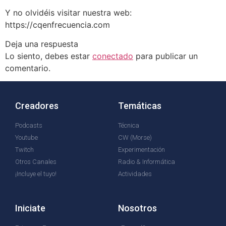
Y no olvidéis visitar nuestra web:
https://cqenfrecuencia.com
Deja una respuesta
Lo siento, debes estar
conectado
para publicar un
comentario.
Creadores
Temáticas
Podcasts
Técnica
Youtube
CW (Morse)
Twitch
Experimentación
Otros Canales
Radio & Informática
¡Incluye el tuyo!
Actividades
Iniciate
Nosotros