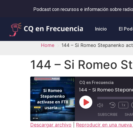
Podcast con recursos e información sobre radio
Inicio
El Pod
>
Home
144 – Si Romeo Stepanenko act
144 – Si Romeo S
CQ en Frecuencia
144 - Si Romeo Stepan
1x
SUBSCRIBE
SHA
Descargar archivo
|
Reproducir en una nueva