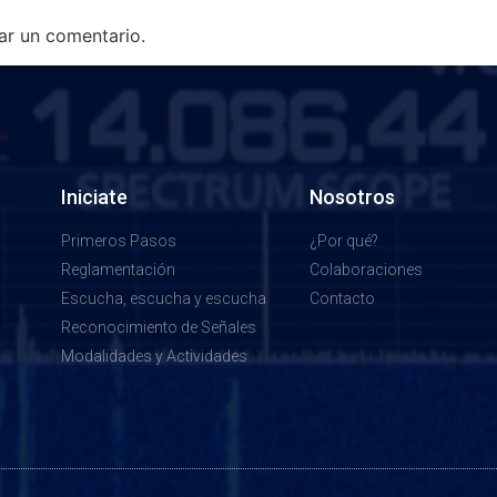
ar un comentario.
Iniciate
Nosotros
Primeros Pasos
¿Por qué?
Reglamentación
Colaboraciones
Escucha, escucha y escucha
Contacto
Reconocimiento de Señales
Modalidades y Actividades