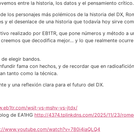
emos entre la historia, los datos y el pensamiento crítico.
 de los personajes más polémicos de la historia del DX, R
s y el desenlace de una historia que todavía hoy sirve com
tivo realizado por EB1TR, que pone números y método a u
que creemos que decodifica mejor… y lo que realmente ocur
 de elegir bandos.
onfundir fama con hechos, y de recordar que en radioafició
tan tanto como la técnica.
te y una reflexión clara para el futuro del DX.
w.eb1tr.com/wsjt-vs-mshv-vs-jtdx/
 blog de EA1HG
http://4374.tplinkdns.com/2025/11/23/romeo
s://www.youtube.com/watch?v=780i4iaQLQ4