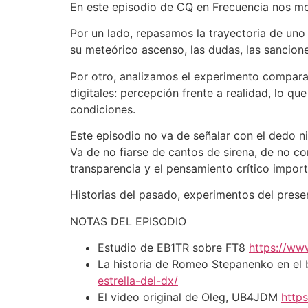
SHARE
En este episodio de CQ en Frecuencia nos mov
RSS FEED
LINK
Por un lado, repasamos la trayectoria de uno
su meteórico ascenso, las dudas, las sancione
EMBED
Por otro, analizamos el experimento compara
digitales: percepción frente a realidad, lo 
condiciones.
Este episodio no va de señalar con el dedo ni
Va de no fiarse de cantos de sirena, de no c
transparencia y el pensamiento crítico impor
Historias del pasado, experimentos del presen
NOTAS DEL EPISODIO
Estudio de EB1TR sobre FT8
https://ww
La historia de Romeo Stepanenko en el
estrella-del-dx/
El video original de Oleg, UB4JDM
http