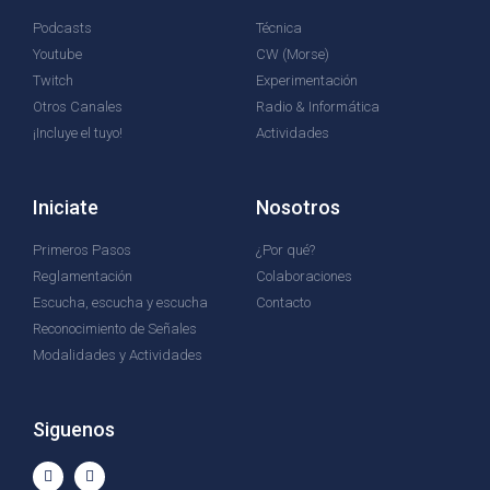
Podcasts
Técnica
Youtube
CW (Morse)
Twitch
Experimentación
Otros Canales
Radio & Informática
¡Incluye el tuyo!
Actividades
Iniciate
Nosotros
Primeros Pasos
¿Por qué?
Reglamentación
Colaboraciones
Escucha, escucha y escucha
Contacto
Reconocimiento de Señales
Modalidades y Actividades
Siguenos