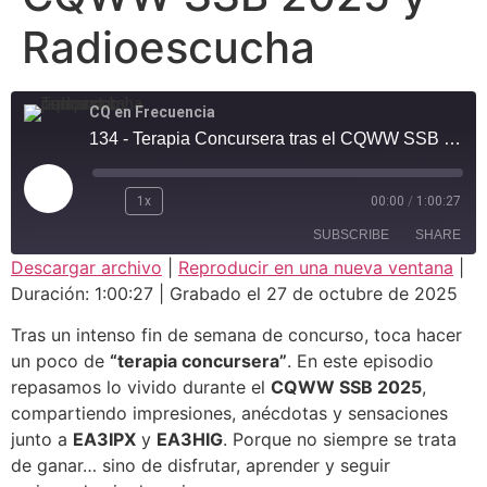
Radioescucha
CQ en Frecuencia
134 - Terapia Concursera tras el CQWW SSB 2025 y Radioescucha
1x
00:00
/
1:00:27
SUBSCRIBE
SHARE
Descargar archivo
|
Reproducir en una nueva ventana
|
Duración: 1:00:27
|
Grabado el 27 de octubre de 2025
SHARE
RSS FEED
Tras un intenso fin de semana de concurso, toca hacer
LINK
un poco de
“terapia concursera”
. En este episodio
repasamos lo vivido durante el
CQWW SSB 2025
,
EMBED
compartiendo impresiones, anécdotas y sensaciones
junto a
EA3IPX
y
EA3HIG
. Porque no siempre se trata
de ganar… sino de disfrutar, aprender y seguir