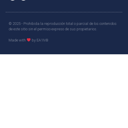
© 2025 - Prohibida la reproducción total o parcial de los contenidos
de este sitio sin el permiso expreso de sus propietarios.
Made with
by EA1IVB