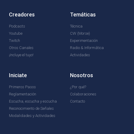
Creadores
Temáticas
Podcasts
Técnica
Youtube
CW (Morse)
Twitch
Experimentación
Otros Canales
Radio & Informática
¡Incluye el tuyo!
Actividades
Iniciate
Nosotros
Primeros Pasos
¿Por qué?
Reglamentación
Colaboraciones
Escucha, escucha y escucha
Contacto
Reconocimiento de Señales
Modalidades y Actividades