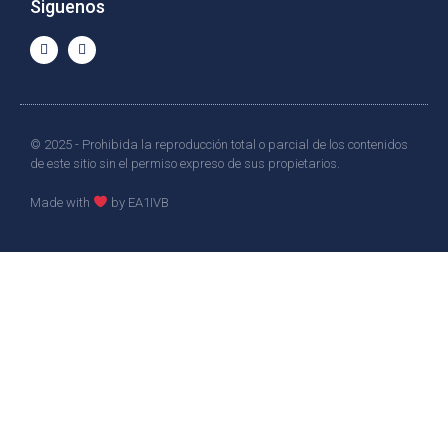
Siguenos
© 2025 - Prohibida la reproducción total o parcial de los contenidos
de este sitio sin el permiso expreso de sus propietarios.
Made with
by EA1IVB