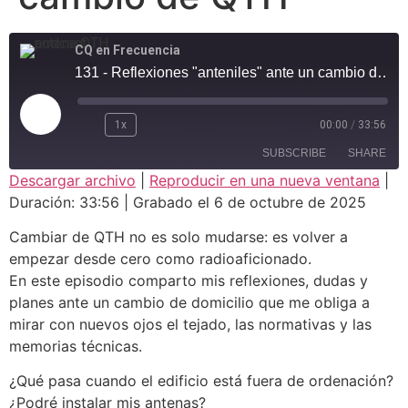
CQ en Frecuencia
131 - Reflexiones "anteniles" ante un cambio de QTH
1x
00:00
/
33:56
SUBSCRIBE
SHARE
Descargar archivo
|
Reproducir en una nueva ventana
|
Duración: 33:56
|
Grabado el 6 de octubre de 2025
SHARE
RSS FEED
Cambiar de QTH no es solo mudarse: es volver a
LINK
empezar desde cero como radioaficionado.
En este episodio comparto mis reflexiones, dudas y
EMBED
planes ante un cambio de domicilio que me obliga a
mirar con nuevos ojos el tejado, las normativas y las
memorias técnicas.
¿Qué pasa cuando el edificio está fuera de ordenación?
¿Podré instalar mis antenas?