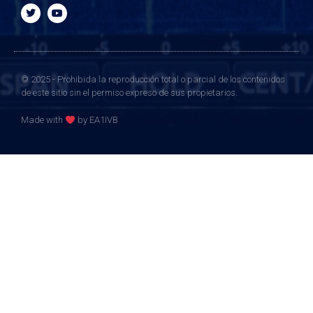
© 2025 - Prohibida la reproducción total o parcial de los contenidos
de este sitio sin el permiso expreso de sus propietarios.
Made with
by EA1IVB