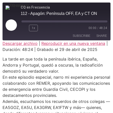
CQ en Frecuencia
112 - Apagón: Península OFF, EA y CT ON
1x
00:00
/
48:24
SUBSCRIBE
SHARE
Descargar archivo
|
Reproducir en una nueva ventana
|
Duración: 48:24
|
Grabado el 29 de abril de 2025
SHARE
RSS FEED
La tarde en que toda la península ibérica, España,
LINK
Andorra y Portugal, quedó a oscuras, la radioafición
demostró su verdadero valor.
EMBED
En este episodio especial, narro mi experiencia personal
colaborando con REMER, apoyando las comunicaciones
de emergencia entre Guardia Civil, CECOPI y los
destacamentos provinciales.
Además, escuchamos los recuerdos de otros colegas —
EA5GOZ, EA5U, EA3GRW, EA1FTW y más— quienes,