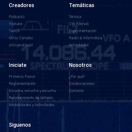
Creadores
Temáticas
Podcasts
Técnica
Youtube
CW (Morse)
Twitch
Experimentación
Otros Canales
Radio & Informática
¡Incluye el tuyo!
Actividades
Iniciate
Nosotros
Primeros Pasos
¿Por qué?
Reglamentación
Colaboraciones
Escucha, escucha y escucha
Contacto
Reconocimiento de Señales
Modalidades y Actividades
Siguenos