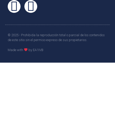
© 2025 - Prohibida la reproducción total o parcial de los contenidos
de este sitio sin el permiso expreso de sus propietarios.
Made with
by EA1IVB