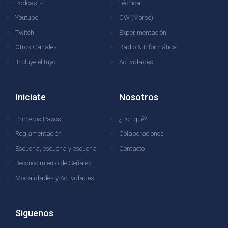
Podcasts
Técnica
Youtube
CW (Morse)
Twitch
Experimentación
Otros Canales
Radio & Informática
¡Incluye el tuyo!
Actividades
Iniciate
Nosotros
Primeros Pasos
¿Por qué?
Reglamentación
Colaboraciones
Escucha, escucha y escucha
Contacto
Reconocimiento de Señales
Modalidades y Actividades
Siguenos