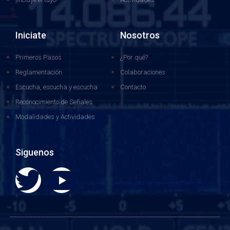
Iniciate
Nosotros
Primeros Pasos
¿Por qué?
Reglamentación
Colaboraciones
Escucha, escucha y escucha
Contacto
Reconocimiento de Señales
Modalidades y Actividades
Siguenos