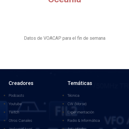
Datos de VOACAP para el fin de semana
Creadores
Temáticas
Podcasts
Técnica
Youtube
CW (Morse)
Twitch
Experimentación
Otros Canales
Radio & Informática
¡Incluye el tuyo!
Actividades