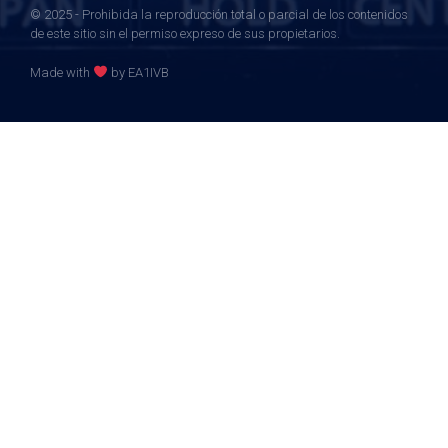
© 2025 - Prohibida la reproducción total o parcial de los contenidos
de este sitio sin el permiso expreso de sus propietarios.
Made with
by EA1IVB