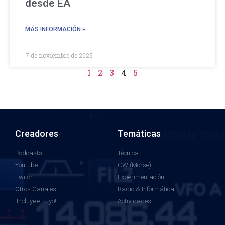
desde EA
MÁS INFORMACIÓN »
7 de noviembre de 2025
1
2
3
4
5
Creadores
Temáticas
Podcasts
Técnica
Youtube
CW (Morse)
Twitch
Experimentación
Otros Canales
Radio & Informática
¡Incluye el tuyo!
Actividades