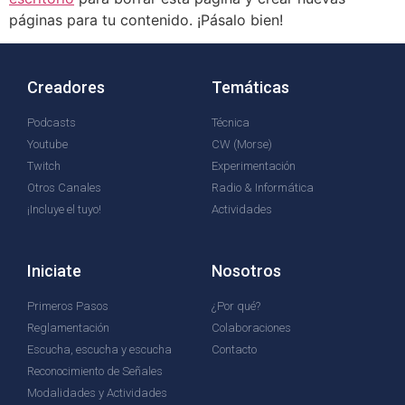
páginas para tu contenido. ¡Pásalo bien!
Creadores
Temáticas
Podcasts
Técnica
Youtube
CW (Morse)
Twitch
Experimentación
Otros Canales
Radio & Informática
¡Incluye el tuyo!
Actividades
Iniciate
Nosotros
Primeros Pasos
¿Por qué?
Reglamentación
Colaboraciones
Escucha, escucha y escucha
Contacto
Reconocimiento de Señales
Modalidades y Actividades