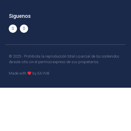
Siguenos
© 2025 - Prohibida la reproducción total o parcial de los contenidos
de este sitio sin el permiso expreso de sus propietarios.
Made with
by EA1IVB