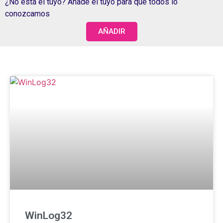
¿No está el tuyo? Añade el tuyo para que todos lo
conozcamos
AÑADIR
WinLog32