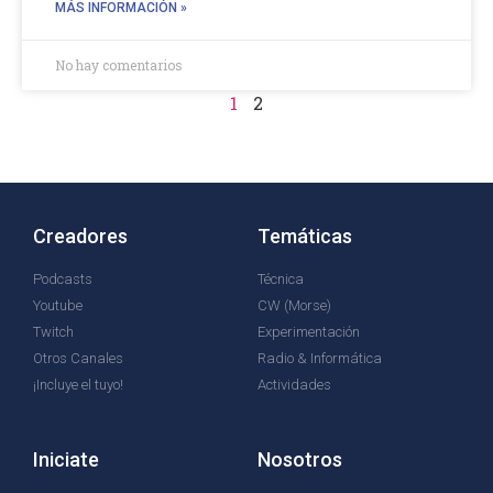
MÁS INFORMACIÓN »
No hay comentarios
1
2
Creadores
Temáticas
Podcasts
Técnica
Youtube
CW (Morse)
Twitch
Experimentación
Otros Canales
Radio & Informática
¡Incluye el tuyo!
Actividades
Iniciate
Nosotros