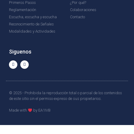
Primeros Pasos
¿Por qué?
Reglamentación
Colaboraciones
Escucha, escucha y escucha
Contacto
Reconocimiento de Señales
Modalidades y Actividades
Siguenos
© 2025 - Prohibida la reproducción total o parcial de los contenidos
de este sitio sin el permiso expreso de sus propietarios.
Made with
by EA1IVB